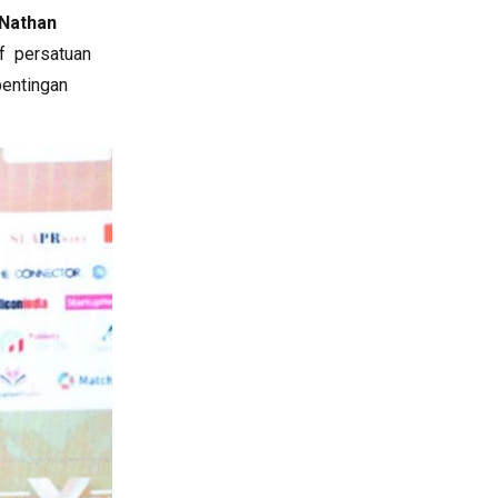
Nathan
f persatuan
pentingan