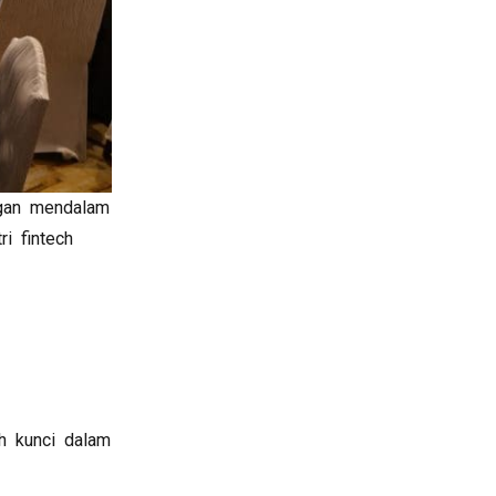
angan mendalam
i fintech
h kunci dalam