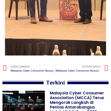
SEBELUMNYA
SETERUSNYA
Malaysia Cyber Consumer Association Menjayakan AI x Kindness 2026 Campaign di SEGi University
Malaysia Cyber Consumer Association Perkukuh Peranan Serantau dalam ASEAN Anti-Scams Information Sharing Dialogue 2026
Terkini
Malaysia Cyber Consumer
Association (MCCA) Terus
Mengorak Langkah di
Pentas Antarabangsa