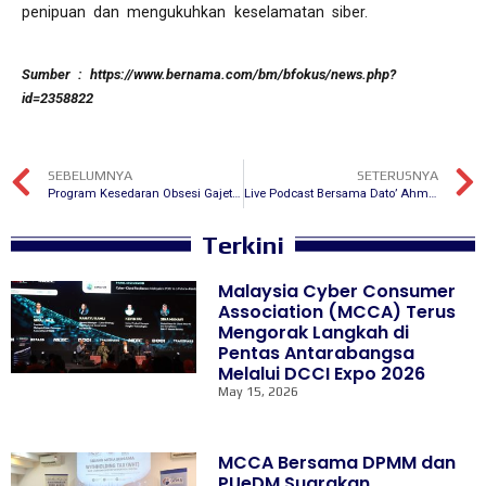
penipuan dan mengukuhkan keselamatan siber.
Sumber : https://www.bernama.com/bm/bfokus/news.php?
id=2358822
SEBELUMNYA
SETERUSNYA
Program Kesedaran Obsesi Gajet dan Media Sosial Mendapat Sokongan Padu Ibubapa dan Komuniti Setempat
Live Podcast Bersama Dato’ Ahmad Noordin: “Online Banking Fraud/Scams and How to Safeguard Ourselves”
Terkini
Malaysia Cyber Consumer
Association (MCCA) Terus
Mengorak Langkah di
Pentas Antarabangsa
Melalui DCCI Expo 2026
May 15, 2026
MCCA Bersama DPMM dan
PUeDM Suarakan